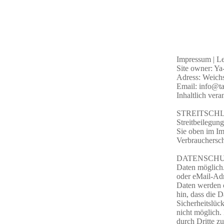
Impressum | Le
Site owner: Y
Adress: Weichs
Email:
info@ta
Inhaltlich ver
STREITSCHLICH
Streitbeilegun
Sie oben im Imp
Verbrauchersch
DATENSCHUTZ D
Daten möglich.
oder eMail-Adre
Daten werden o
hin, dass die 
Sicherheitslüc
nicht möglich.
durch Dritte z