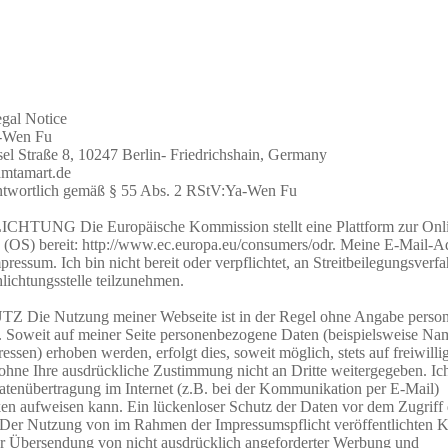
gal Notice
a-Wen Fu
el Straße 8, 10247 Berlin- Friedrichshain, Germany
mtamart.de
antwortlich gemäß § 55 Abs. 2 RStV:Ya-Wen Fu
TUNG Die Europäische Kommission stellt eine Plattform zur Onli
g (OS) bereit: http://www.ec.europa.eu/consumers/odr. Meine E-Mail-A
ressum. Ich bin nicht bereit oder verpflichtet, an Streitbeilegungsverfa
lichtungsstelle teilzunehmen.
ie Nutzung meiner Webseite ist in der Regel ohne Angabe perso
 Soweit auf meiner Seite personenbezogene Daten (beispielsweise Nam
ssen) erhoben werden, erfolgt dies, soweit möglich, stets auf freiwilli
hne Ihre ausdrückliche Zustimmung nicht an Dritte weitergegeben. Ic
Datenübertragung im Internet (z.B. bei der Kommunikation per E-Mail)
ken aufweisen kann. Ein lückenloser Schutz der Daten vor dem Zugriff d
 Der Nutzung von im Rahmen der Impressumspflicht veröffentlichten K
ur Übersendung von nicht ausdrücklich angeforderter Werbung und