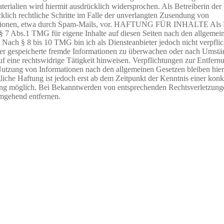
erialien wird hiermit ausdrücklich widersprochen. Als Betreiberin der 
cklich rechtliche Schritte im Falle der unverlangten Zusendung von
ionen, etwa durch Spam-Mails, vor. HAFTUNG FÜR INHALTE Als D
§ 7 Abs.1 TMG für eigene Inhalte auf diesen Seiten nach den allgemei
 Nach § 8 bis 10 TMG bin ich als Diensteanbieter jedoch nicht verpflic
der gespeicherte fremde Informationen zu überwachen oder nach Umstä
uf eine rechtswidrige Tätigkeit hinweisen. Verpflichtungen zur Entfern
utzung von Informationen nach den allgemeinen Gesetzen bleiben hier
liche Haftung ist jedoch erst ab dem Zeitpunkt der Kenntnis einer konk
ung möglich. Bei Bekanntwerden von entsprechenden Rechtsverletzung
umgehend entfernen.