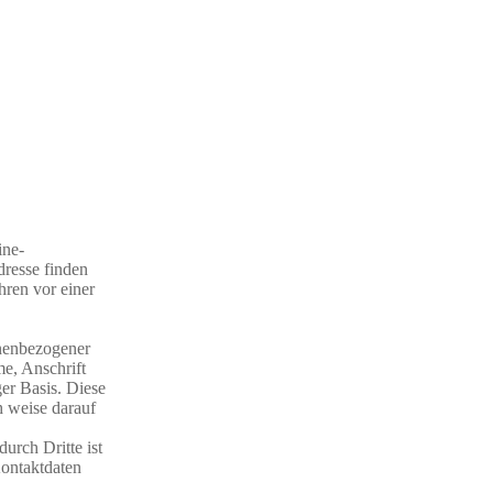
ne-
dresse finden
hren vor einer
nenbezogener
e, Anschrift
ger Basis. Diese
h weise darauf
urch Dritte ist
ontaktdaten