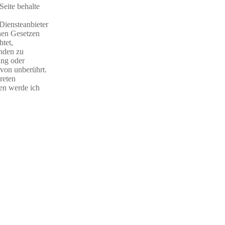
Seite behalte
iensteanbieter
nen Gesetzen
htet,
nden zu
ung oder
von unberührt.
reten
en werde ich